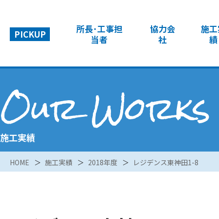
所長･工事担
協力会
施工
PICKUP
当者
社
績
Our Works
施工実績
HOME
施工実績
2018年度
レジデンス東神田1-8