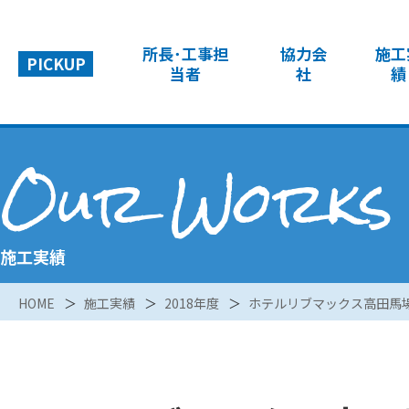
所長･工事担
協力会
施工
PICKUP
当者
社
績
Our Works
施工実績
HOME
施工実績
2018年度
ホテルリブマックス高田馬