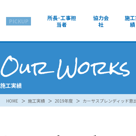
所長･工事担
協力会
施工
PICKUP
当者
社
績
Our Works
施工実績
HOME
施工実績
2019年度
カーサスプレンディッド恵