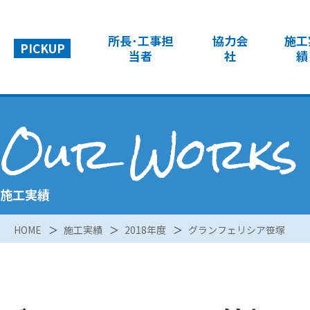
所長･工事担
協力会
施工
PICKUP
当者
社
績
Our Works
施工実績
HOME
施工実績
2018年度
グランフェリシア笹塚