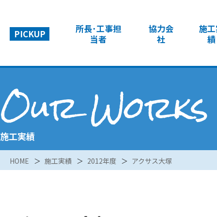
所長･工事担
協力会
施工
PICKUP
当者
社
績
Our Works
施工実績
HOME
施工実績
2012年度
アクサス大塚