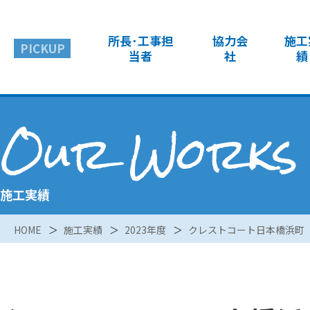
所長･工事担
協力会
施工
PICKUP
当者
社
績
Our Works
施工実績
HOME
施工実績
2023年度
クレストコート日本橋浜町