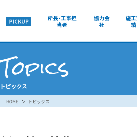
所長･工事担
協力会
施工
PICKUP
当者
社
績
Topics
トピックス
HOME
トピックス