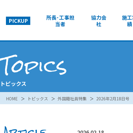
所長･工事担
協力会
施工
PICKUP
当者
社
績
Topics
トピックス
HOME
トピックス
外国籍社員特集
2026年2月18日号
Article
2026.02.18